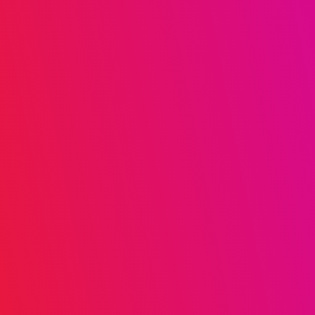
Apadrina un niño, niña o familia con un aporte
que le permitirá acceder a una nutrición
balanceada, una ventana hacia una mejor
calidad de vida.
VOLUNTARIADO
Te invitamos a formar parte de nuestra labor, al
apoyar en algunas de las distintas actividades
programadas en el año. Necesitamos apoyo en
fotografía, video, diseño gráfico, traducción
inglés y español, y tiempo sin importar