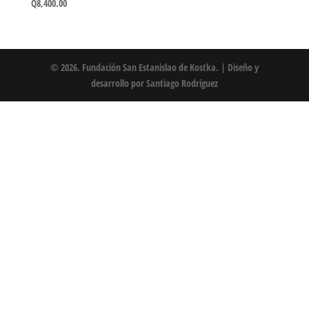
Q
8,400.00
© 2026. Fundación San Estanislao de Kostka. | Diseño y
desarrollo por
Santiago Rodríguez